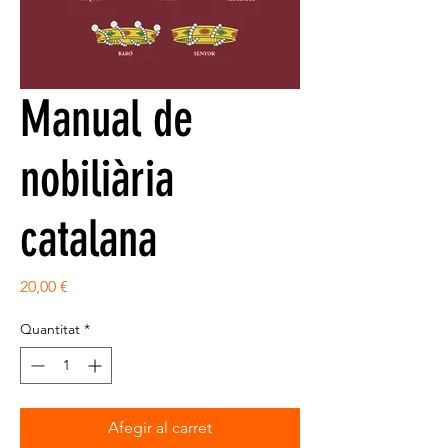
Manual de
nobiliària
catalana
Price
20,00 €
Quantitat
*
Afegir al carret