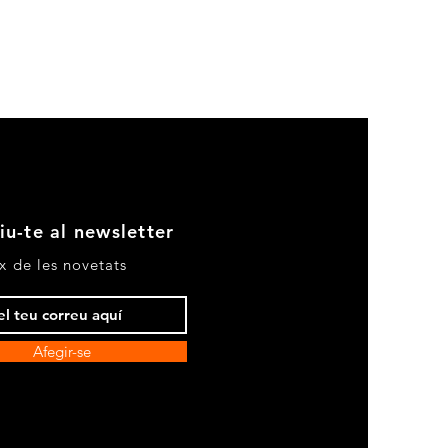
Historia
de
una
falsificación
nobiliaria:
la
Baronía
de
Gavín,
en
Aragón
iu-te al newsletter
x de les novetats
Afegir-se