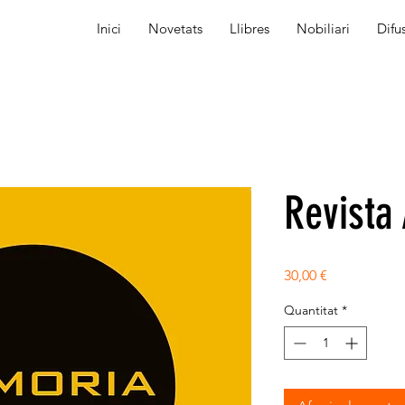
Inici
Novetats
Llibres
Nobiliari
Difu
Revista
Price
30,00 €
Quantitat
*