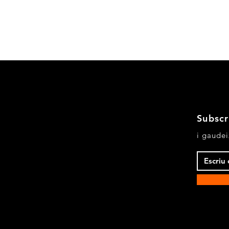
Visualització ràpida
Subscr
da
i gaudei
aments
tica botiga
odes de pagament