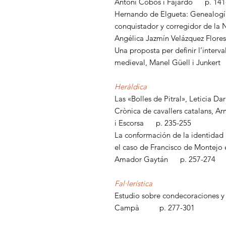
Antoni Cobos i Fajardo p. 141
Hernando de Elgueta: Genealogí
conquistador y corregidor de la
Angélica Jazmín Velázquez Flor
Una proposta per definir l’interva
medieval, Manel Güell i Junker
Heràldica
Las «Bolles de Pitral», Leticia 
Crònica de cavallers catalans, A
i Escorsa p. 235-255
La conformación de la identidad 
el caso de Francisco de Montejo 
Amador Gaytán p. 257-274
Fal·lerística
Estudio sobre condecoraciones y 
Campà p. 277-301