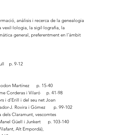
rmació, anàlisis i recerca de la genealogia
vexil·lologia, la sigil·lografia, la
lemàtica general, preferentment en l’àmbit
rull p. 9-12
a Rodon Martínez p. 15-40
ume Corderas i Vilaró p. 41-98
 i d’Erill i del seu net Joan
lvador-J. Rovira i Gómez p. 99-102
a dels Claramunt, vescomtes
, Manel Güell i Junkert p. 103-140
Vilafant, Alt Empordà),