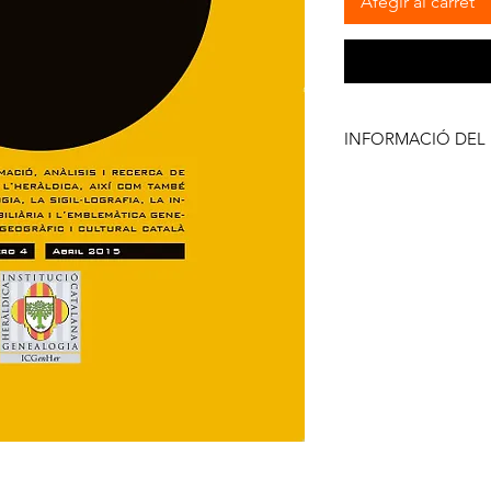
Afegir al carret
INFORMACIÓ DEL
La ICGenHer és una in
vocació d’investigar, 
matèria de genealogia,
insigniària, etc.