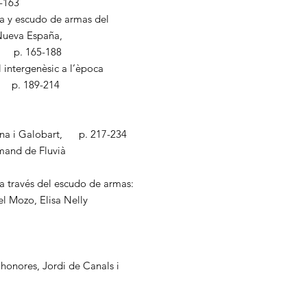
-163
a y escudo de armas del
 Nueva España,
es p. 165-188
l intergenèsic a l’època
t p. 189-214
Darna i Galobart, p. 217-234
rmand de Fluvià
a través del escudo de armas:
el Mozo, Elisa Nelly
honores, Jordi de Canals i