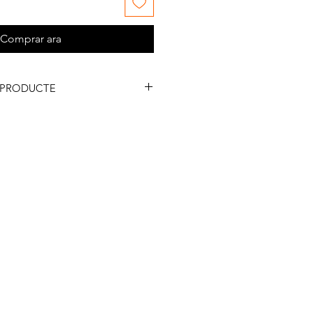
Comprar ara
 PRODUCTE
stitució amb una clara i definida
estudiar, difondre i assessorar en
 heràldica, nobiliària, vexil·lologia,