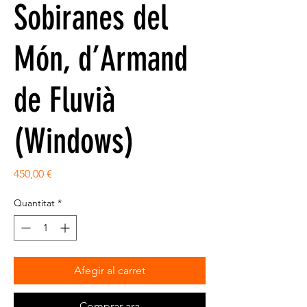
Sobiranes del
Món, d’Armand
de Fluvià
(Windows)
Price
450,00 €
Quantitat
*
Afegir al carret
Comprar ara