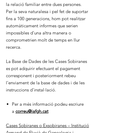
la relació familiar entre dues persones.
Per la seva naturalesa i pel fet de suportar
fins a 100 generacions, hom pot realitzar
automàticament informes que serien
impossibles d’una altra manera o
comprometrien molt de temps en llur
recerca.
La Base de Dades de les Cases Sobiranes
es pot adquirir efectuant el pagament
corresponent i posteriorment rebeu
l’enviament de la base de dades i de les
instruccions d’instal·lació.
Per a més informació podeu escriure
a
correu@iafgh.cat
Cases Sobiranes o Exsobiranes – Institució
Armand de Fluvià de Genealogia i